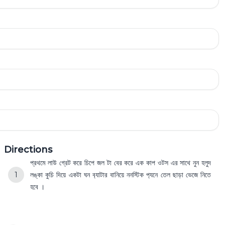
Directions
প্রথমে লাউ গ্রেট করে চিপে জল টা বের করে এক কাপ ওটস এর সাথে নুন হলুদ
লঙ্কা কুচি দিয়ে একটা ঘন ব‍্যাটার বানিয়ে ননস্টিক প‍্যনে তেল ছাড়া ভেজে নিতে
হবে ।